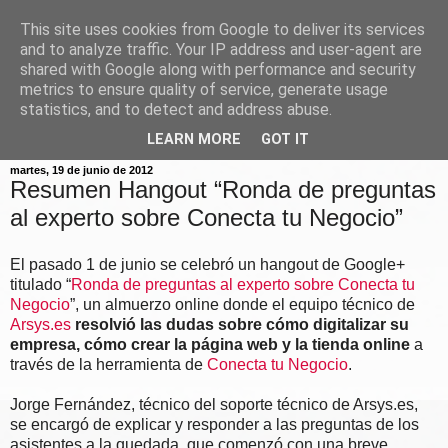
This site uses cookies from Google to deliver its services
and to analyze traffic. Your IP address and user-agent are
shared with Google along with performance and security
metrics to ensure quality of service, generate usage
statistics, and to detect and address abuse.
▼
LEARN MORE
GOT IT
martes, 19 de junio de 2012
Resumen Hangout “Ronda de preguntas
al experto sobre Conecta tu Negocio”
El pasado 1 de junio se celebró un hangout de Google+
titulado “
Ronda de preguntas al experto sobre Conecta tu
Negocio
”, un almuerzo online donde el equipo técnico de
Arsys.es
resolvió las dudas sobre cómo digitalizar su
empresa, cómo crear la página web y la tienda online
a
través de la herramienta de
Conecta tu Negocio
.
Jorge Fernández, técnico del soporte técnico de Arsys.es,
se encargó de explicar y responder a las preguntas de los
asistentes a la quedada, que comenzó con una breve